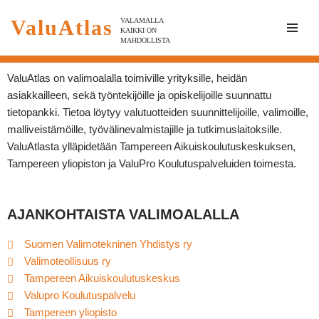
ValuAtlas
VALAMALLA
KAIKKI ON
Skip
MAHDOLLISTA
to
content
ValuAtlas on valimoalalla toimiville yrityksille, heidän
asiakkailleen, sekä työntekijöille ja opiskelijoille suunnattu
tietopankki. Tietoa löytyy valutuotteiden suunnittelijoille, valimoille,
malliveistämöille, työvälinevalmistajille ja tutkimuslaitoksille.
ValuAtlasta ylläpidetään Tampereen Aikuiskoulutuskeskuksen,
Tampereen yliopiston ja ValuPro Koulutuspalveluiden toimesta.
AJANKOHTAISTA VALIMOALALLA
Suomen Valimotekninen Yhdistys ry
Valimoteollisuus ry
Tampereen Aikuiskoulutuskeskus
Valupro Koulutuspalvelu
Tampereen yliopisto